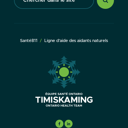
dans
le
site
Santé811
Ligne d’aide des aidants naturels