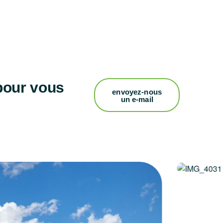
pour vous
envoyez-nous
un e-mail