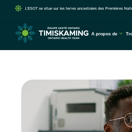
L’ESOT se situe sur les terres ancestrales des Premières N
A propos de
Tr