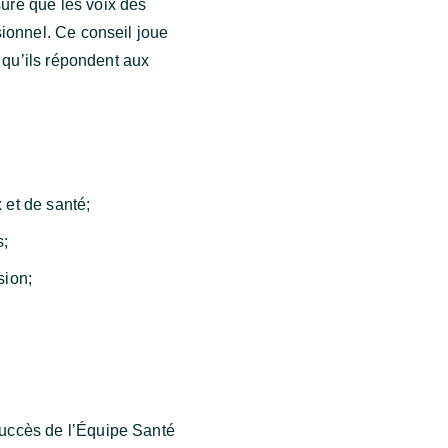
ure que les voix des
ionnel. Ce conseil joue
 qu’ils répondent aux
 et de santé;
s;
sion;
uccès de l’Équipe Santé