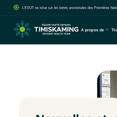
L’ESOT se situe sur les terres ancestrales des Premières N
A propos de
Tr